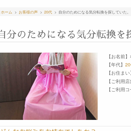
ホーム
>
お客様の声
>
20代
>
自分のためになる気分転換を探していた。
自分のためになる気分転換を
【お名前】
【年代】
2
【お住まい
【ご利用店
【ご利用コ