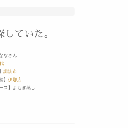
探していた。
ななさん
0代
】
諏訪市
舗】
伊那店
ース】よもぎ蒸し