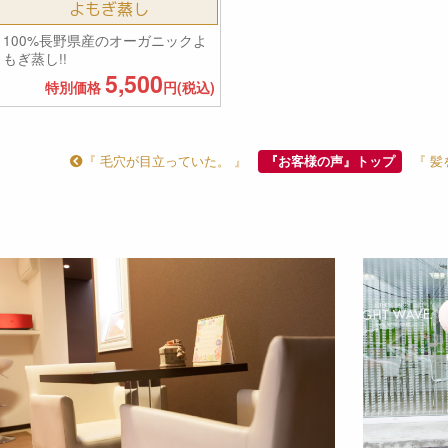
よもぎ蒸し
100%長野県産のオーガニックよ
もぎ蒸し!!
5,500
特別価格
円(税込)
『 毛穴が目立っていた。 』
『 髪
『お客様の声』トップ