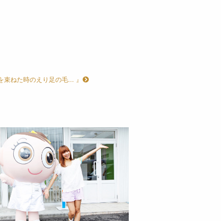
を束ねた時のえり足の毛... 』