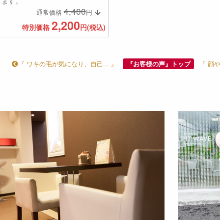
ます。
4,400
通常価格
円
2,200
特別価格
円(税込)
『 ワキの毛が気になり、自己... 』
『 顔
『お客様の声』トップ