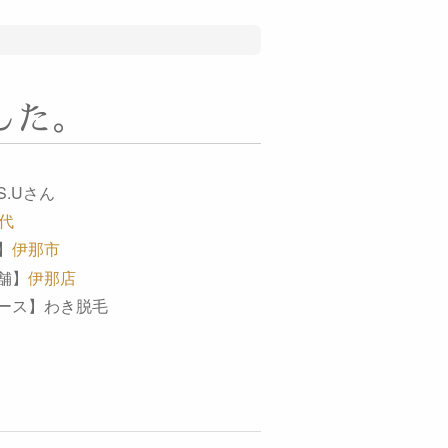
した。
.Uさん
0代
】
伊那市
舗】
伊那店
ース】わき脱毛