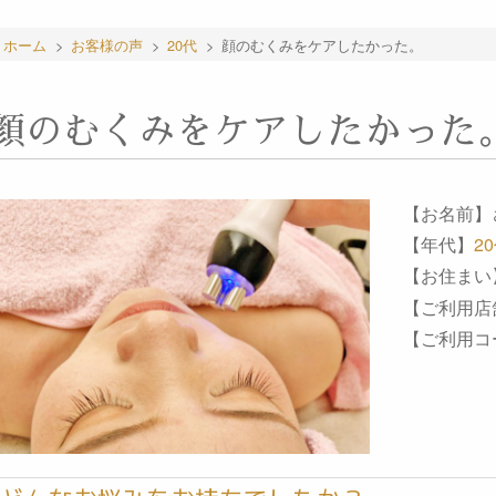
ホーム
>
お客様の声
>
20代
>
顔のむくみをケアしたかった。
顔のむくみをケアしたかった
【お名前】
【年代】
2
【お住まい
【ご利用店
【ご利用コ