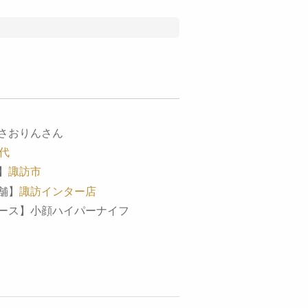
。
さおりんさん
0代
】
諏訪市
舗】
諏訪インター店
ース】小顔ハイパーナイフ