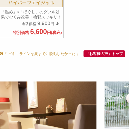
ハイパーフェイシャル
「温め」×「ほぐし」のダブル効
果でむくみ改善！輪郭スッキリ！
9,900
通常価格
円
6,600
特別価格
円(税込)
『 ビキニラインを夏までに脱毛したかった 』
『お客様の声』トップ