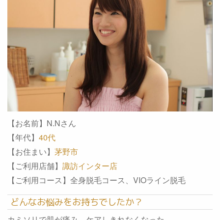
【お名前】N.Nさん
【年代】
40代
【お住まい】
茅野市
【ご利用店舗】
諏訪インター店
【ご利用コース】全身脱毛コース、VIOライン脱毛
どんなお悩みをお持ちでしたか？
カミソリで肌が痛み、ケアしきれなくなった。