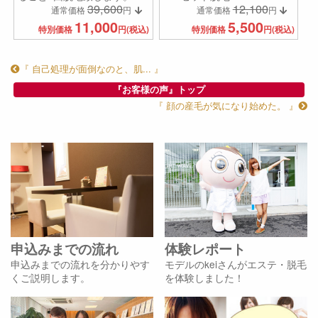
39,600
12,100
通常価格
円
通常価格
円
11,000
5,500
特別価格
円(税込)
特別価格
円(税込)
『 自己処理が面倒なのと、肌... 』
『お客様の声』トップ
『 顔の産毛が気になり始めた。 』
申込みまでの流れ
体験レポート
申込みまでの流れを分かりやす
モデルのkeiさんがエステ・脱毛
くご説明します。
を体験しました！