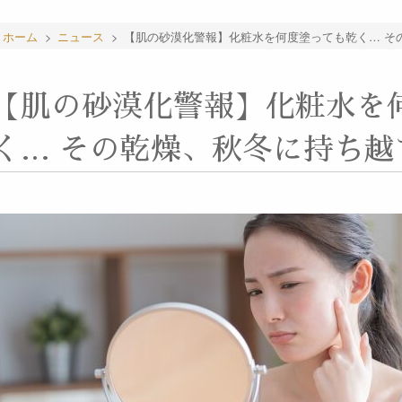
ホーム
>
ニュース
>
【肌の砂漠化警報】化粧水を何度塗っても乾く… そ
【肌の砂漠化警報】化粧水を
く… その乾燥、秋冬に持ち