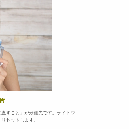
術
て直すこと」が最優先です。ライトウ
をリセットします。