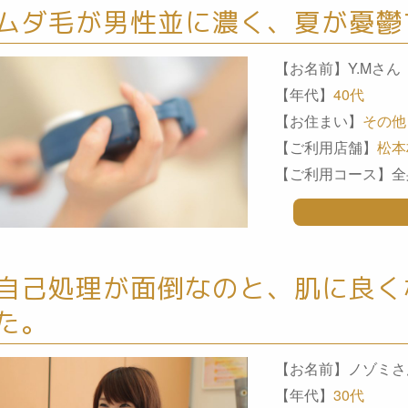
ムダ毛が男性並に濃く、夏が憂鬱
【お名前】Y.Mさん
【年代】
40代
【お住まい】
その他
【ご利用店舗】
松本
【ご利用コース】全
自己処理が面倒なのと、肌に良く
た。
【お名前】ノゾミさ
【年代】
30代