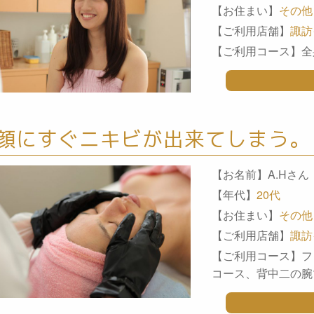
【お住まい】
その他
【ご利用店舗】
諏訪
【ご利用コース】全
顔にすぐニキビが出来てしまう。
【お名前】A.Hさん
【年代】
20代
【お住まい】
その他
【ご利用店舗】
諏訪
【ご利用コース】フ
コース、背中二の腕