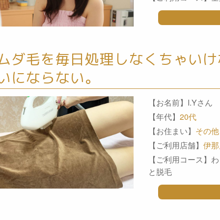
ムダ毛を毎日処理しなくちゃいけ
いにならない。
【お名前】I.Yさん
【年代】
20代
【お住まい】
その他
【ご利用店舗】
伊那
【ご利用コース】わ
と脱毛