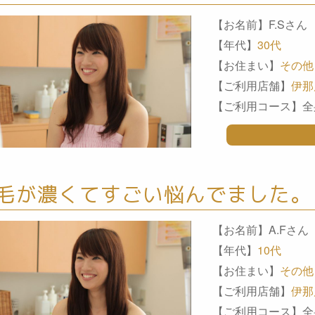
【お名前】F.Sさん
【年代】
30代
【お住まい】
その他
【ご利用店舗】
伊那
【ご利用コース】全
毛が濃くてすごい悩んでました。
【お名前】A.Fさん
【年代】
10代
【お住まい】
その他
【ご利用店舗】
伊那
【ご利用コース】全