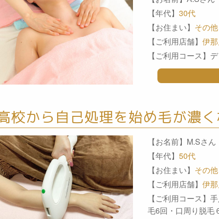
【年代】
30代
【お住まい】
その他
【ご利用店舗】
伊那
【ご利用コース】デ
高校から自己処理を始め毛が濃く
【お名前】M.Sさん
【年代】
50代
【お住まい】
その他
【ご利用店舗】
伊那
【ご利用コース】手
毛6回・口周り脱毛