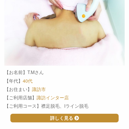
【お名前】T.Mさん
【年代】
40代
【お住まい】
諏訪市
【ご利用店舗】
諏訪インター店
【ご利用コース】襟足脱毛、Iライン脱毛
詳しく見る