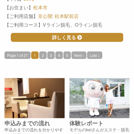
【お住まい】
松本市
【ご利用店舗】
非公開: 松本駅前店
【ご利用コース】Vライン脱毛、Oライン脱毛
詳しく見る
Page 1 of 27
1
2
3
4
5
Next ›
Last »
申込みまでの流れ
体験レポート
申込みまでの流れを分かりやす
モデルのkeiさんがエステ・脱毛