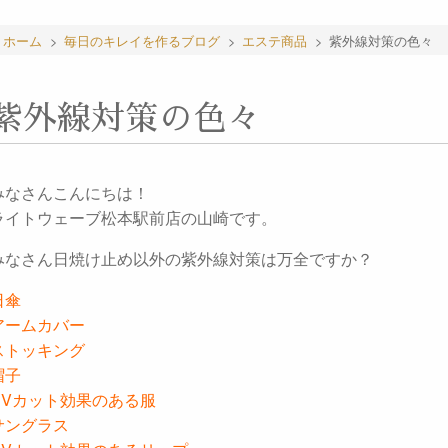
ホーム
>
毎日のキレイを作るブログ
>
エステ商品
>
紫外線対策の色々
紫外線対策の色々
みなさんこんにちは！
ライトウェーブ松本駅前店の山崎です。
みなさん日焼け止め以外の紫外線対策は万全ですか？
日傘
アームカバー
ストッキング
帽子
UVカット効果のある服
サングラス