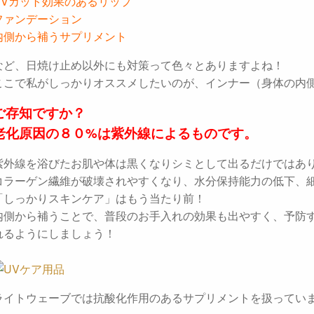
UVカット効果のあるリップ
ファンデーション
内側から補うサプリメント
など、日焼け止め以外にも対策って色々とありますよね！
ここで私がしっかりオススメしたいのが、インナー（身体の内
ご存知ですか？
老化原因の８０%は紫外線によるものです。
紫外線を浴びたお肌や体は黒くなりシミとして出るだけではあ
コラーゲン繊維が破壊されやすくなり、水分保持能力の低下、
「しっかりスキンケア」はもう当たり前！
内側から補うことで、普段のお手入れの効果も出やすく、予防
れるようにしましょう！
ライトウェーブでは抗酸化作用のあるサプリメントを扱ってい