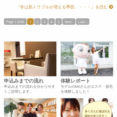
『冬は肌トラブルが増える季節。・・・』を読む
Page 1 of 60
1
2
3
4
5
Next ›
Last »
申込みまでの流れ
体験レポート
申込みまでの流れを分かりやす
モデルのkeiさんがエステ・脱毛
くご説明します。
を体験しました！