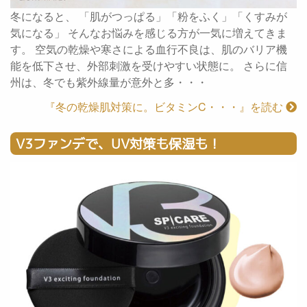
冬になると、 「肌がつっぱる」「粉をふく」「くすみが
気になる」 そんなお悩みを感じる方が一気に増えてきま
す。 空気の乾燥や寒さによる血行不良は、肌のバリア機
能を低下させ、外部刺激を受けやすい状態に。 さらに信
州は、冬でも紫外線量が意外と多・・・
『冬の乾燥肌対策に。ビタミンC・・・』を読む
V3ファンデで、UV対策も保湿も！