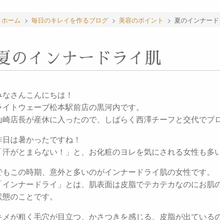
ホーム
>
毎日のキレイを作るブログ
>
美容のポイント
>
夏のインナード
夏のインナードライ肌
みなさんこんにちは！
ライトウェーブ松本駅前店の黒河内です。
山崎店長が産休に入ったので、しばらく西澤チーフと交代でブ
昨日は暑かったですね！
「汗がとまらない！」と、お化粧のヨレを気にされる女性も多
でもこの時期、意外と多いのがインナードライ肌の女性です。
「インナードライ」とは、肌表面は皮脂でテカテカなのにお肌
状態のことです。
キメが粗く毛穴が目立つ、かさつきを感じる、皮脂が出ている