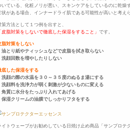
ついている、化粧ノリが悪い、スキンケアをしているのに乾燥
症状がある場合、インナードライ肌である可能性が高いと考え
対策方法として１つ例を出すと、
「皮脂対策をしないで徹底した保湿をすること」
です。
皮脂対策をしない
・油とり紙やティッシュなどで皮脂を拭き取らない
・洗顔回数を増やしたりしない
徹底した保湿をする
・洗顔の際の水温を３０～３５度のぬるま湯にする
・洗顔料を洗浄力が弱く刺激が少ないものに変える
・角質に水分をたっぷり入れてあげる
・保湿クリームの油膜でしっかりフタをする
ライトウェーブがお勧めしている日焼け止め商品「サンプロテ