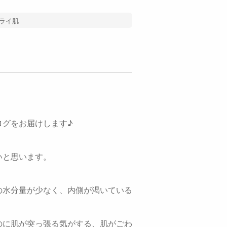
ライ肌
ログをお届けします♪
いと思います。
の水分量が少なく、内側が渇いている
のに肌が突っ張る気がする、肌がごわ