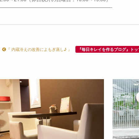
———————————————————————-
『 内蔵冷えの改善によもぎ蒸し♪ 』
『毎日キレイを作るブログ』トッ