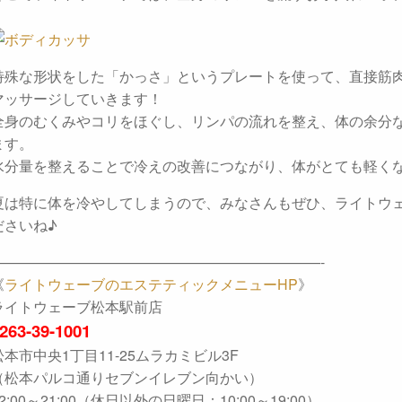
特殊な形状をした「かっさ」というプレートを使って、直接筋
マッサージしていきます！
全身のむくみやコリをほぐし、リンパの流れを整え、体の余分
ます。
水分量を整えることで冷えの改善につながり、体がとても軽く
夏は特に体を冷やしてしまうので、みなさんもぜひ、ライトウ
ださいね♪
———————————————————————-
《
ライトウェーブのエステティックメニューHP
》
ライトウェーブ松本駅前店
263-39-1001
松本市中央1丁目11-25ムラカミビル3F
（松本パルコ通りセブンイレブン向かい）
12:00～21:00（休日以外の日曜日：10:00～19:00）