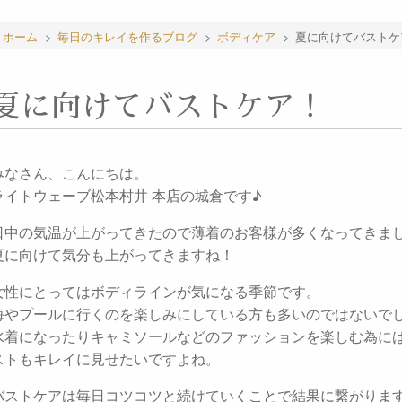
ホーム
>
毎日のキレイを作るブログ
>
ボディケア
>
夏に向けてバストケ
夏に向けてバストケア！
みなさん、こんにちは。
ライトウェーブ松本村井 本店の城倉です♪
日中の気温が上がってきたので薄着のお客様が多くなってきま
夏に向けて気分も上がってきますね！
女性にとってはボディラインが気になる季節です。
海やプールに行くのを楽しみにしている方も多いのではないで
水着になったりキャミソールなどのファッションを楽しむ為に
ストもキレイに見せたいですよね。
バストケアは毎日コツコツと続けていくことで結果に繋がりま