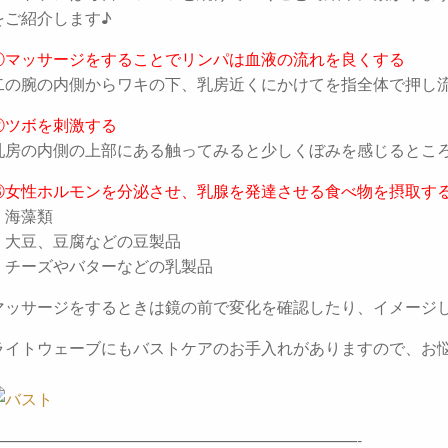
をご紹介します♪
①マッサージをすることでリンパは血液の流れを良くする
二の腕の内側からワキの下、乳房近くにかけてを指全体で押し
②ツボを刺激する
乳房の内側の上部にある触ってみると少しくぼみを感じるとこ
③女性ホルモンを分泌させ、乳腺を発達させる食べ物を摂取す
・海藻類
・大豆、豆腐などの豆製品
・チーズやバターなどの乳製品
マッサージをするときは鏡の前で変化を確認したり、イメージ
ライトウェーブにもバストケアのお手入れがありますので、お
———————————————————————-