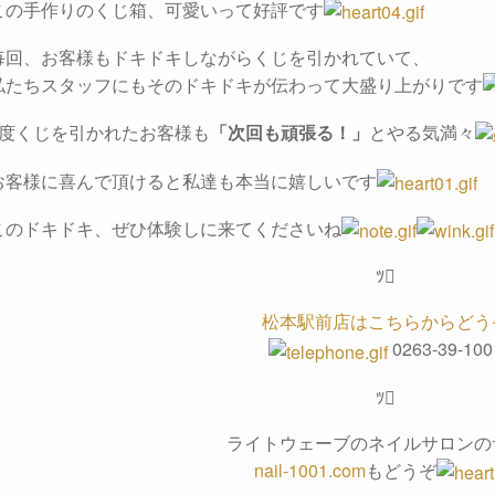
この手作りのくじ箱、可愛いって好評です
毎回、お客様もドキドキしながらくじを引かれていて、
私たちスタッフにもそのドキドキが伝わって大盛り上がりです
1度くじを引かれたお客様も
「次回も頑張る！」
とやる気満々
お客様に喜んで頂けると私達も本当に嬉しいです
このドキドキ、ぜひ体験しに来てくださいね
ﾂ
松本駅前店はこちらからどう
0263-39-100
ﾂ
ライトウェーブのネイルサロンの
nail-1001.com
もどうぞ