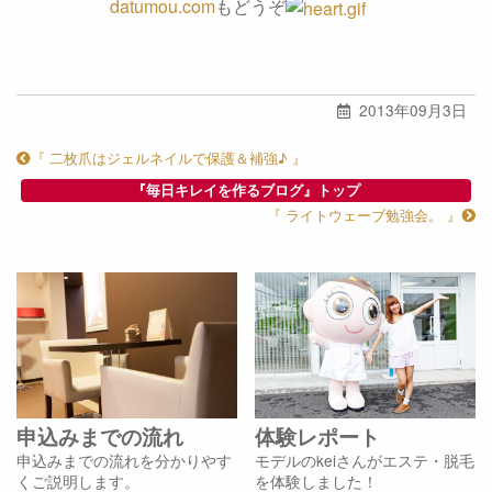
datumou.com
もどうぞ
2013年09月3日
『 二枚爪はジェルネイルで保護＆補強♪ 』
『毎日キレイを作るブログ』トップ
『 ライトウェーブ勉強会。 』
申込みまでの流れ
体験レポート
申込みまでの流れを分かりやす
モデルのkeiさんがエステ・脱毛
くご説明します。
を体験しました！