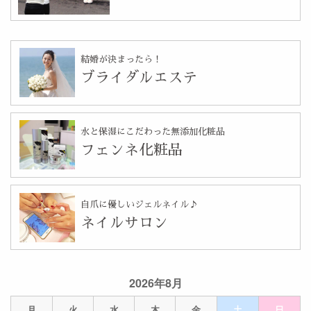
結婚が決まったら！
ブライダルエステ
水と保湿にこだわった無添加化粧品
フェンネ化粧品
自爪に優しいジェルネイル♪
ネイルサロン
2026年8月
月
火
水
木
金
土
日