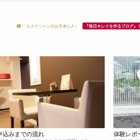
『 エステシャンのお手本に♪ 』
『毎日キレイを作るブログ』
申込みまでの流れ
体験レポ