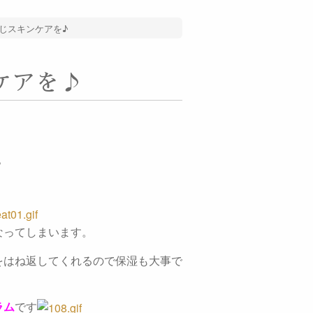
じスキンケアを♪
ケアを♪
？
なってしまいます。
をはね返してくれるので保湿も大事で
ラム
です