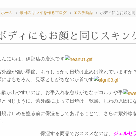
ホーム
>
毎日のキレイを作るブログ
>
エステ商品
>
ボディにもお顔と同
ボディにもお顔と同じスキン
こんにちは、伊那店の唐沢です
紫外線が強い季節、もうしっかり日焼け止めは塗れていますか
顔にはもちろん、見落としがちなのが首です
年齢が出やすいのは、お手入れを怠りがちなデコルテや手
顔と同じように、紫外線によって日焼け、乾燥、しわの原因に
日焼け止めを塗る前に保湿をしてあげることで、さらに紫外線
す。
保湿する商品でおススメなのは、
ジェルセ