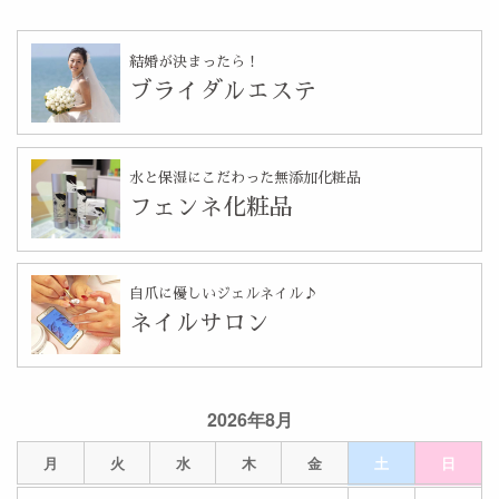
結婚が決まったら！
ブライダルエステ
水と保湿にこだわった無添加化粧品
フェンネ化粧品
自爪に優しいジェルネイル♪
ネイルサロン
2026年8月
月
火
水
木
金
土
日