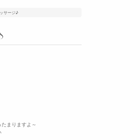
ッサージ♪
♪
！
ったまりますよ～
い