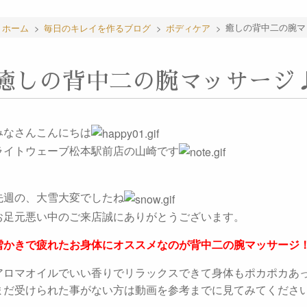
ホーム
>
毎日のキレイを作るブログ
>
ボディケア
>
癒しの背中二の腕マ
癒しの背中二の腕マッサージ
みなさんこんにちは
ライトウェーブ松本駅前店の山崎です
先週の、大雪大変でしたね
お足元悪い中のご来店誠にありがとうございます。
雪かきで疲れたお身体にオススメなのが背中二の腕マッサージ
アロマオイルでいい香りでリラックスできて身体もポカポカあ
まだ受けられた事がない方は動画を参考までに見てみてくださ