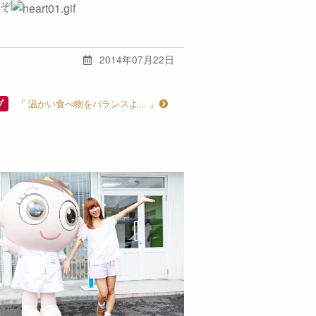
ぞ
2014年07月22日
『 温かい食べ物をバランスよ... 』
プ