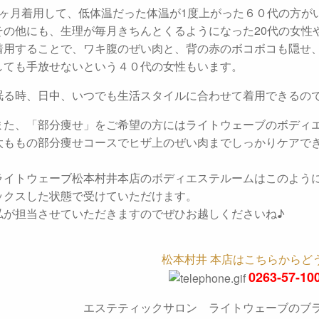
3ヶ月着用して、低体温だった体温が1度上がった６０代の方が
その他にも、生理が毎月きちんとくるようになった20代の女性
着用することで、ワキ腹のぜい肉と、背の赤のボコボコも隠せ
しても手放せないという４０代の女性もいます。
眠る時、日中、いつでも生活スタイルに合わせて着用できるの
また、「部分痩せ」をご希望の方にはライトウェーブのボディ
太ももの部分痩せコースでヒザ上のぜい肉までしっかりケアで
ライトウェーブ松本村井本店のボディエステルームはこのよう
ックスした状態で受けていただけます。
私が担当させていただきますのでぜひお越しくださいね♪
松本村井 本店はこちらからど
0263-57-10
エステティックサロン ライトウェーブのブ