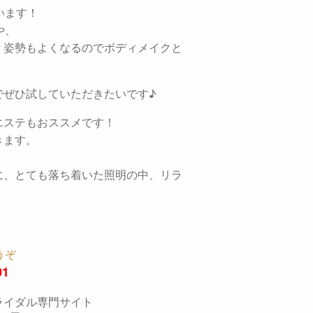
います！
や、
、姿勢もよくなるのでボディメイクと
でぜひ試していただきたいです♪
エステもおススメです！
きます。
に、とても落ち着いた照明の中、リラ
うぞ
01
ライダル専門サイト