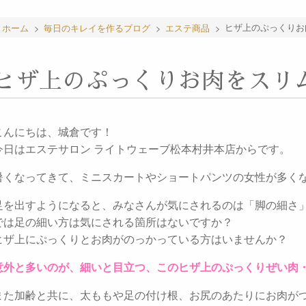
ホーム
>
毎日のキレイを作るブログ
>
エステ商品
>
ヒザ上のぷっくりお
ヒザ上のぷっくりお肉をスリ
こんにちは、城倉です！
今日はエステサロン ライトウェーブ松本村井本店からです。
暑くなってきて、ミニスカートやショートパンツの女性が多く
足を出すようになると、みなさんが気にされるのは「脚の細さ
では足の細い方は気にされる箇所はないですか？
ヒザ上にぷっくりとお肉がのっかっている方はいませんか？
意外と多いのが、細いと目立つ、このヒザ上のぷっくりぜい肉
また加齢と共に、太ももや足の付け根、お尻のあたりにお肉が