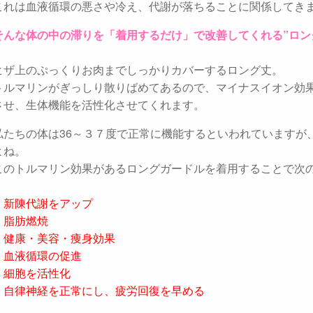
これは血液循環の悪さや冷え、代謝が落ちることに関係してき
そんな体の中の滞りを「着用するだけ」で改善してくれる”ロン
ヒザ上のぷっくりお肉までしっかりカバーするロング丈。
トルマリンがぎっしり散りばめてあるので、マイナスイオン効
させ、生体機能を活性化させてくれます。
私たちの体は36～３７度で正常に機能するといわれていますが
よね。
このトルマリン効果があるロングガードルを着用することで次
・新陳代謝をアップ
・脂肪燃焼
・健康・美容・痩身効果
・血液循環の促進
・細胞を活性化
・自律神経を正常にし、疲労回復を早める