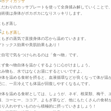
こだわりのカッサプレートを使って全身揉み解していくことで
施術後は身体がポカポカになりスッキリします。
よもぎ蒸し
よもぎの蒸気で直接身体の芯から温めていきます。
デトックス効果や美肌効果もあり！
ご自宅で気をつけられるのは「食べ物」です。
まず食べ物自体を温かくするように心がけましょう。
飲み物も、水ではなくお湯にするといいですよ。
身体を温める食材を摂ると、血液循環などが良くなって体が温
更に、一旦冷えても体温が回復しやすくなるんです。
身体を温める食材としては、しょうが、ネギ、根菜類、梅干、
酒、コーヒー、ココア、よもぎ茶など、他にもたくさんの食材
取り入れやすいものから積極的に摂っていきましょう！