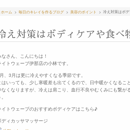
ホーム
>
毎日のキレイを作るブログ
>
美容のポイント
>
冷え対策はボデ
冷え対策はボディケアや食べ
みなさん、こんにちは！
ライトウェーブ伊那店の小林です。
2月、3月は更に冷えやすくなる季節です。
とはいっても、少し寒暖差も出てくるので、日中暖かくなるこ
少なくなりますが、冷えは肩こり、血行不良やむくみにも繋が
う。
ライトウェーブのおすすめボディケアはこちら♪
ボディカッサマッサージ