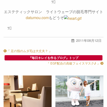
ﾂ
エステティックサロン ライトウェーブの脱毛専門サイト
datumou.com
もどうぞ
ﾂ
2011年08月12日
『 足の指のムダ毛は大丈夫？ 』
『毎日キレイを作るブログ』トップ
『 EGF配合の高級フェイスマスク♪ 』