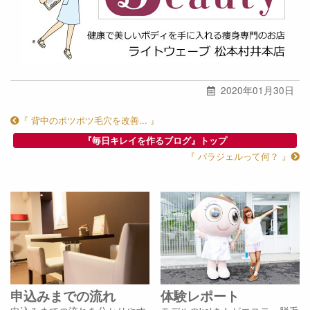
2020年01月30日
『 背中のポツポツ毛穴を改善... 』
『毎日キレイを作るブログ』トップ
『 パラジェルって何？ 』
申込みまでの流れ
体験レポート