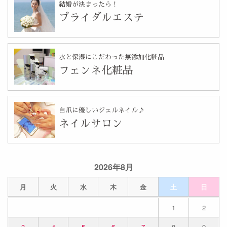
結婚が決まったら！
ブライダルエステ
水と保湿にこだわった無添加化粧品
フェンネ化粧品
自爪に優しいジェルネイル♪
ネイルサロン
2026年8月
月
火
水
木
金
土
日
1
2
3
4
5
6
7
8
9