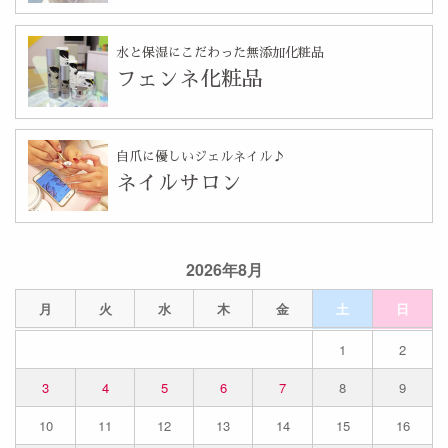
水と保湿にこだわった無添加化粧品
フェンネ化粧品
自爪に優しいジェルネイル♪
ネイルサロン
2026年8月
月
火
水
木
金
土
日
1
2
3
4
5
6
7
8
9
10
11
12
13
14
15
16