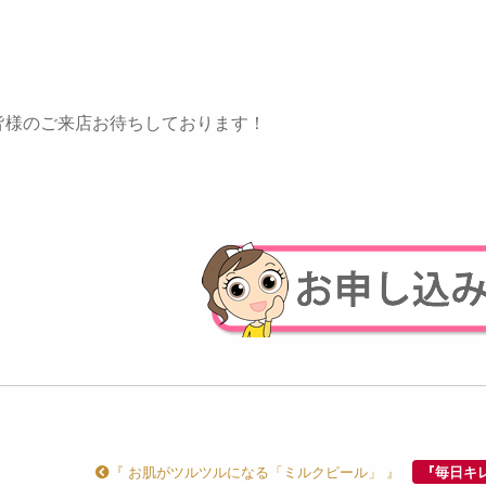
皆様のご来店お待ちしております！
『 お肌がツルツルになる「ミルクピール」 』
『毎日キ