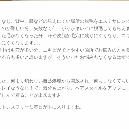
うなじ、背中、腰などの見えにくい場所の脱毛をエステサロン
うのが難しい分、失敗なく仕上がりがキレイに脱毛してもらえ
また毛がなくなった分、汗や皮脂が毛穴に残りにくくなり、ニ
きにくくなりますよ。
背中は毛穴が多い分、ニキビができやすい箇所でお悩みの方も
いる方も多いと思いますが、そういったお悩みもなくなるはず
また、何より煩わしい自己処理から開放され、何もしなくても
キレイなうなじ！で、気分も上がり、ヘアスタイルをアップに
楽しんで着ることが出来ます♪
ストレスフリーな毎日が手に入りますね。