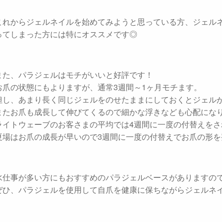
これからジェルネイルを始めてみようと思っている方、ジェル
ってしまった方には特にオススメです◎
また、パラジェルはモチがいいと好評です！
お爪の状態にもよりますが、通常3週間～1ヶ月モチます。
但し、あまり長く同じジェルをのせたままにしておくとジェル
またお爪も成長して伸びてくるので細かな浮きなども心配にな
ライトウェーブのお客さまの平均では4週間に一度の付替えを
夏場はお爪の成長が早いので3週間に一度の付替えでお爪の形
水仕事が多い方にもおすすめのパラジェルベースがありますの
ぜひ、パラジェルを使用して自爪を健康に保ちながらジェルネ