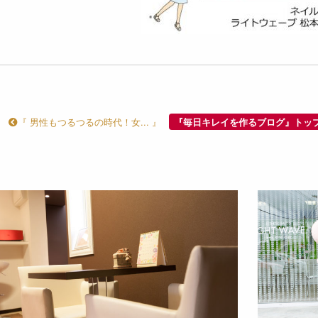
『 男性もつるつるの時代！女... 』
『毎日キレイを作るブログ』トッ