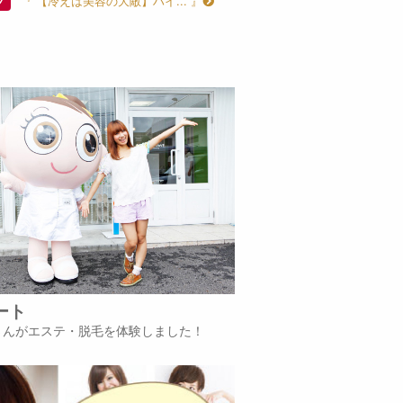
『 【冷えは美容の大敵】ハイ... 』
プ
ート
iさんがエステ・脱毛を体験しました！