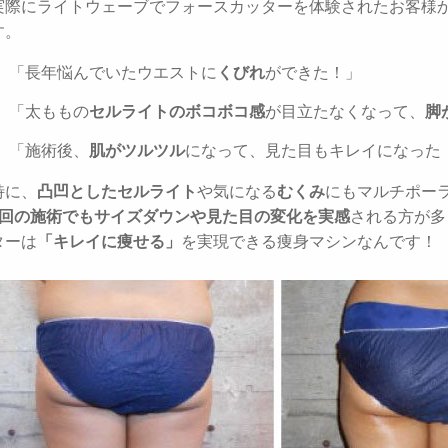
実際にライトウェーブでフォースカッターを体験されたお客様
す。
「長年悩んでいたウエストに
くびれ
ができた！」
「太ももの
セルライトのボコボコ感
が目立たなくなって、
脚
「施術後、
肌がツルツル
になって、見た目もキレイになった
特に、
凸凹としたセルライト
や気になる
むくみ
にもマルチポー
1回の施術でもサイズダウンや見た目の変化を実感
される方が多
ターは
「キレイに痩せる」
を実現できる痩身マシンなんです！