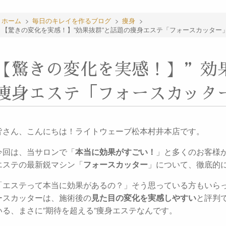
ホーム
>
毎日のキレイを作るブログ
>
痩身
>
【驚きの変化を実感！】”効果抜群”と話題の痩身エステ「フォースカッター
【驚きの変化を実感！】”効
痩身エステ「フォースカッタ
皆さん、こんにちは！ライトウェーブ松本村井本店です。
今回は、当サロンで「
本当に効果がすごい！
」と多くのお客様
エステの最新鋭マシン「
フォースカッター
」について、徹底的
「エステって本当に効果があるの？」そう思っている方もいら
ースカッターは、施術後の
見た目の変化を実感しやすい
と評判
いる、まさに”期待を超える”痩身エステなんです。