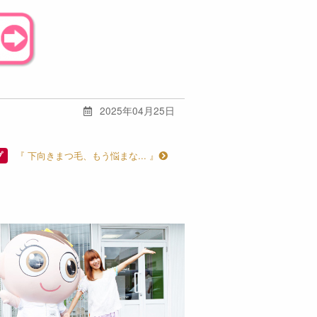
2025年04月25日
『 下向きまつ毛、もう悩まな... 』
プ