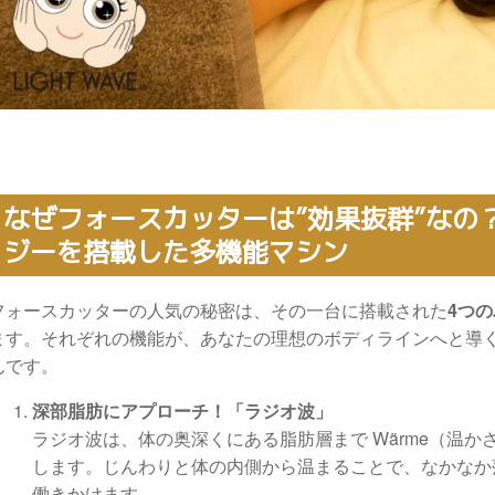
なぜフォースカッターは”効果抜群”なの
ジーを搭載した多機能マシン
フォースカッターの人気の秘密は、その一台に搭載された
4つ
ます。それぞれの機能が、あなたの理想のボディラインへと導
んです。
深部脂肪にアプローチ！「ラジオ波」
ラジオ波は、体の奥深くにある脂肪層まで Wärme（温か
します。じんわりと体の内側から温まることで、なかなか
働きかけます。