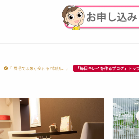
『 眉毛で印象が変わる⁈顔脱... 』
『毎日キレイを作るブログ』トッ