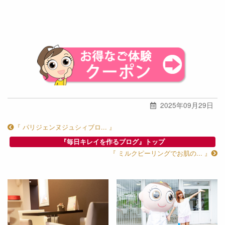
2025年09月29日
『 パリジェンヌジュシィブロ... 』
『毎日キレイを作るブログ』トップ
『 ミルクピーリングでお肌の... 』