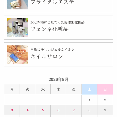
ブライダルエステ
水と保湿にこだわった無添加化粧品
フェンネ化粧品
自爪に優しいジェルネイル♪
ネイルサロン
2026年8月
月
火
水
木
金
土
日
1
2
3
4
5
6
7
8
9