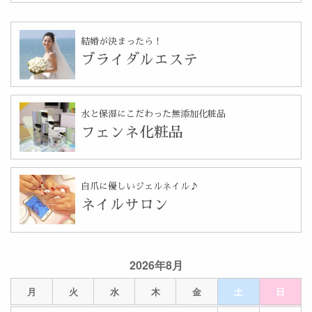
結婚が決まったら！
ブライダルエステ
水と保湿にこだわった無添加化粧品
フェンネ化粧品
自爪に優しいジェルネイル♪
ネイルサロン
2026年8月
月
火
水
木
金
土
日