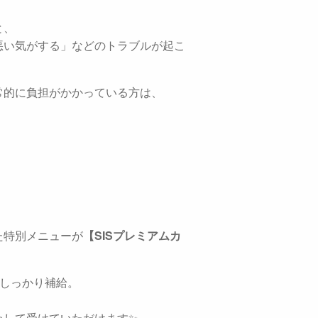
と、
悪い気がする」などのトラブルが起こ
常的に負担がかかっている方は、
。
】
た特別メニューが
【SISプレミアムカ
をしっかり補給。
心して受けていただけます✨