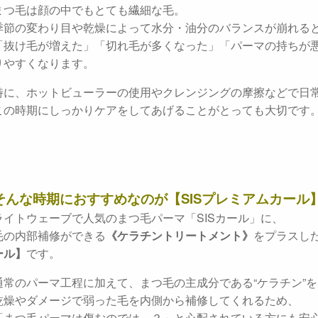
まつ毛は顔の中でもとても繊細な毛。
季節の変わり目や乾燥によって水分・油分のバランスが崩れる
「抜け毛が増えた」「切れ毛が多くなった」「パーマの持ちが
りやすくなります。
特に、ホットビューラーの使用やクレンジングの摩擦などで日
この時期にしっかりケアをしてあげることがとっても大切です
そんな時期におすすめなのが【SISプレミアムカール
ライトウェーブで人気のまつ毛パーマ「SISカール」に、
毛の内部補修ができる
《ケラチントリートメント》
をプラスし
ール】
です。
通常のパーマ工程に加えて、まつ毛の主成分である“ケラチン”
乾燥やダメージで弱った毛を内側から補修してくれるため、
「まつ毛パーマは傷むのでは…？」と心配されている方にも安