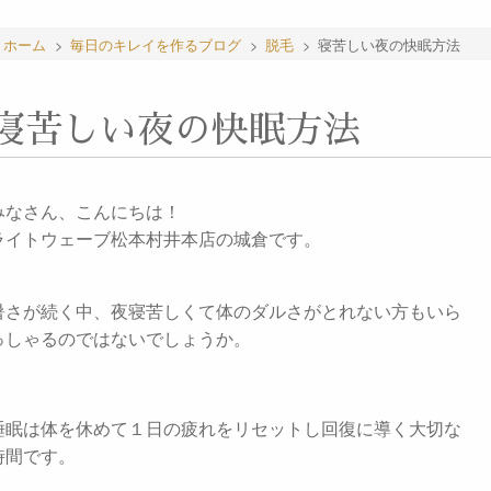
ホーム
>
毎日のキレイを作るブログ
>
脱毛
>
寝苦しい夜の快眠方法
寝苦しい夜の快眠方法
みなさん、こんにちは！
ライトウェーブ松本村井本店の城倉です。
暑さが続く中、夜寝苦しくて体のダルさがとれない方もいら
っしゃるのではないでしょうか。
睡眠は体を休めて１日の疲れをリセットし回復に導く大切な
時間です。