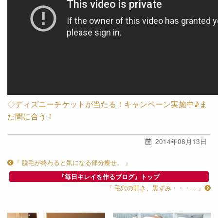
◇ディズニーチケットが当たる！キャンペーン実施中♪ま
だ間に合う！
2014年08月13日
『 脱毛が終わると気になる部分痩せ。 』
『毎日キレイを作るブログ』トップ
『 毛穴の開き、黒ずみ・・・... 』