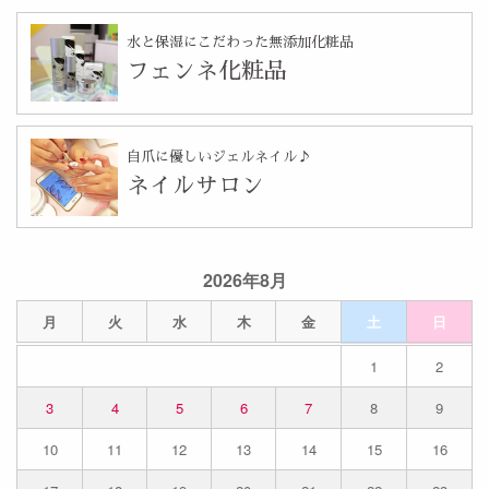
水と保湿にこだわった無添加化粧品
フェンネ化粧品
自爪に優しいジェルネイル♪
ネイルサロン
2026年8月
月
火
水
木
金
土
日
1
2
3
4
5
6
7
8
9
10
11
12
13
14
15
16