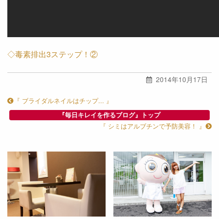
◇毒素排出3ステップ！②
2014年10月17日
『 ブライダルネイルはチップ... 』
『毎日キレイを作るブログ』トップ
『 シミはアルブチンで予防美容！ 』