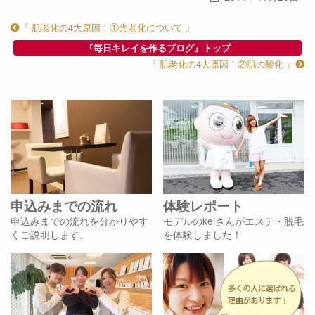
『 肌老化の4大原因！①光老化について 』
『毎日キレイを作るブログ』トップ
『 肌老化の4大原因！②肌の酸化 』
申込みまでの流れ
体験レポート
申込みまでの流れを分かりやす
モデルのkeiさんがエステ・脱毛
くご説明します。
を体験しました！