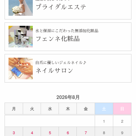
ブライダルエステ
水と保湿にこだわった無添加化粧品
フェンネ化粧品
自爪に優しいジェルネイル♪
ネイルサロン
2026年8月
月
火
水
木
金
土
日
1
2
3
4
5
6
7
8
9