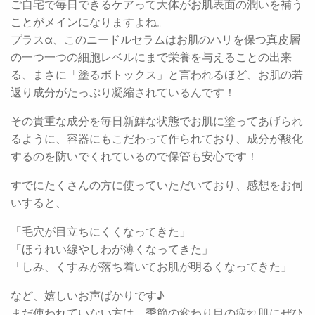
ご自宅で毎日できるケアって大体がお肌表面の潤いを補う
ことがメインになりますよね。
プラスα、このニードルセラムはお肌のハリを保つ真皮層
の一つ一つの細胞レベルにまで栄養を与えることの出来
る、まさに「塗るボトックス」と言われるほど、お肌の若
返り成分がたっぷり凝縮されているんです！
その貴重な成分を毎日新鮮な状態でお肌に塗ってあげられ
るように、容器にもこだわって作られており、成分が酸化
するのを防いでくれているので保管も安心です！
すでにたくさんの方に使っていただいており、感想をお伺
いすると、
「毛穴が目立ちにくくなってきた」
「ほうれい線やしわが薄くなってきた」
「しみ、くすみが落ち着いてお肌が明るくなってきた」
など、嬉しいお声ばかりです♪
まだ使われていない方は、季節の変わり目の疲れ肌にぜひ