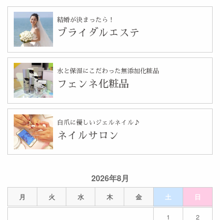
結婚が決まったら！
ブライダルエステ
水と保湿にこだわった無添加化粧品
フェンネ化粧品
自爪に優しいジェルネイル♪
ネイルサロン
2026年8月
月
火
水
木
金
土
日
1
2