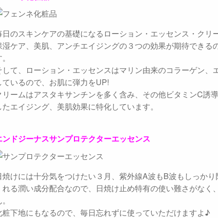
毎日のスキンケアの基礎になるローション・エッセンス・クリ
保湿ケア、美肌、アンチエイジングの３つの効果が期待できる
す。
そして、ローション・エッセンスはマリン由来のコラーゲン、
しているので、お肌に弾力をUP!
クリームはアスタキサンチンを多く含み、その他ビタミンC誘
したエイジング、美肌効果に特化しています。
エンドジーナスサンプロテクターエッセンス
日焼けには十分気をつけたい３月、紫外線A波もB波もしっかり
くれる潤い成分配合なので、日焼け止め特有の使い難さがなく
ん。
化粧下地にもなるので、毎日忘れずに使っていただけますよ♪