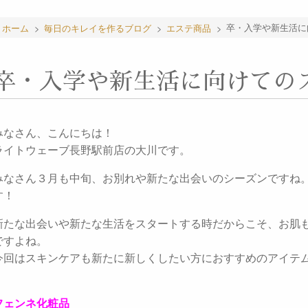
ホーム
>
毎日のキレイを作るブログ
>
エステ商品
>
卒・入学や新生活に
卒・入学や新生活に向けての
みなさん、こんにちは！
ライトウェーブ長野駅前店の大川です。
みなさん３月も中旬、お別れや新たな出会いのシーズンですね
す！
新たな出会いや新たな生活をスタートする時だからこそ、お肌
ですよね。
今回はスキンケアも新たに新しくしたい方におすすめのアイテ
フェンネ化粧品