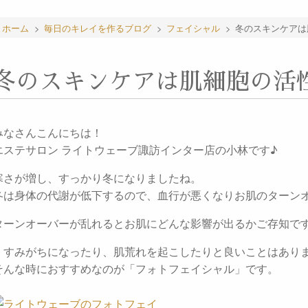
ホーム
>
毎日のキレイを作るブログ
>
フェイシャル
>
冬のスキンケアは
冬のスキンケアは肌細胞の活
みなさんこんにちは！
エステサロン ライトウェーブ諏訪インター店の小林です♪
寒さが増し、すっかり冬になりましたね。
冬は身体の代謝が低下するので、血行が悪くなりお肌のターン
ターンオーバーが乱れるとお肌にどんな影響が出るかご存知で
くすみがちになったり、肌荒れを起こしたりと良いことはあり
そんな時におすすめなのが「フォトフェイシャル」です。