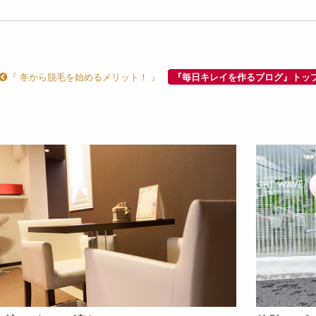
『 冬から脱毛を始めるメリット！ 』
『毎日キレイを作るブログ』トッ