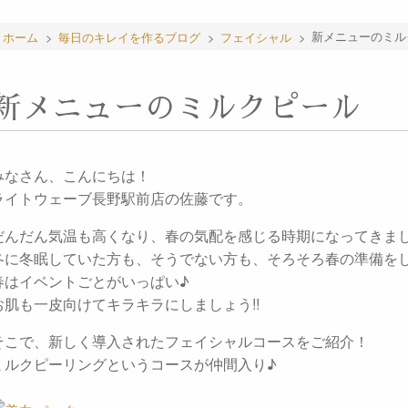
ホーム
>
毎日のキレイを作るブログ
>
フェイシャル
>
新メニューのミル
新メニューのミルクピール
みなさん、こんにちは！
ライトウェーブ長野駅前店の佐藤です。
だんだん気温も高くなり、春の気配を感じる時期になってきま
冬に冬眠していた方も、そうでない方も、そろそろ春の準備を
春はイベントごとがいっぱい♪
お肌も一皮向けてキラキラにしましょう!!
そこで、新しく導入されたフェイシャルコースをご紹介！
ミルクピーリングというコースが仲間入り♪