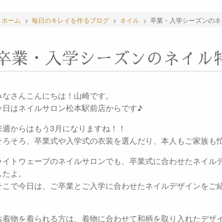
ホーム
>
毎日のキレイを作るブログ
>
ネイル
>
卒業・入学シーズンのネ
卒業・入学シーズンのネイル
みなさんこんにちは！山崎です。
今日はネイルサロン松本駅前店からです♪
来週からはもう3月になりますね！！
そろそろ、卒業式や入学式の衣装を選んだり、本人もご家族も
ライトウェーブのネイルサロンでも、卒業式に合わせたネイル
したよ。
そこで今日は、ご卒業とご入学に合わせたネイルデザインをご
お着物を着られる方は、着物に合わせて和柄を取り入れたデザ