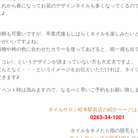
これから春になってお花のデザインネイルも多くなってくるの
よ♪
和柄も可愛いですが、卒業式後もしばらくネイルを楽しみたい
ンがいいですよね。
着物や袴の色に合わせたカラーを使ってあげると、統一感も出
「コレ!」というデザインが決まっていない方も大丈夫ですよ。
なんとなく・・・というイメージをお伝えいただければ、ネイ
だきます♪
イベント時は混みますので、なるべく早いご予約をお願い致し
ネイルサロン松本駅前店の紹介ページは
0263-34-1001
ネイルをキメたら指の脱毛も
ライトウェーブの脱毛HP
もど