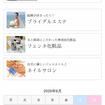
結婚が決まったら！
ブライダルエステ
水と保湿にこだわった無添加化粧品
フェンネ化粧品
自爪に優しいジェルネイル♪
ネイルサロン
2026年8月
月
火
水
木
金
土
日