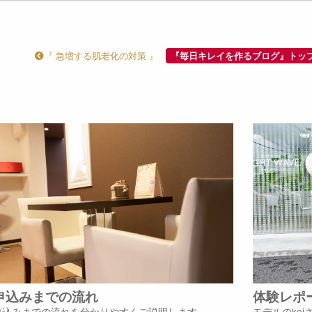
『 急増する肌老化の対策 』
『毎日キレイを作るブログ』トッ
申込みまでの流れ
体験レポ
申込みまでの流れを分かりやすくご説明します。
モデルのke