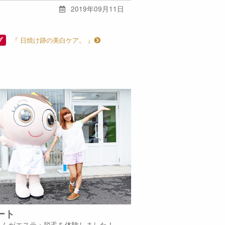
2019年09月11日
『 日焼け跡の美白ケア。 』
プ
ート
iさんがエステ・脱毛を体験しました！