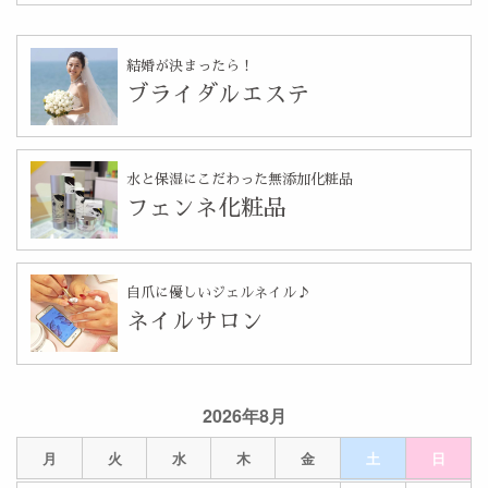
結婚が決まったら！
ブライダルエステ
水と保湿にこだわった無添加化粧品
フェンネ化粧品
自爪に優しいジェルネイル♪
ネイルサロン
2026年8月
月
火
水
木
金
土
日