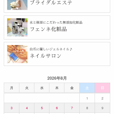
ブライダルエステ
水と保湿にこだわった無添加化粧品
フェンネ化粧品
自爪に優しいジェルネイル♪
ネイルサロン
2026年8月
月
火
水
木
金
土
日
1
2
3
4
5
6
7
8
9