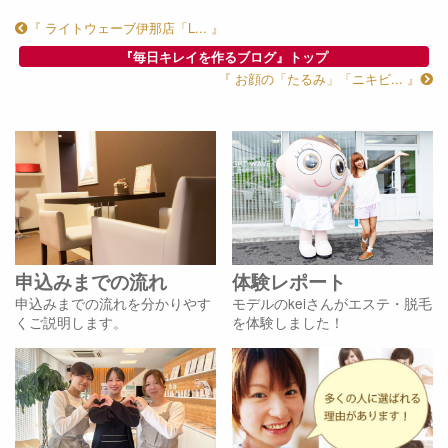
『 ライトウェーブ伊那店「L... 』
『毎日キレイを作るブログ』トップ
『 お顔の「たるみ」「ニキビ... 』
申込みまでの流れ
体験レポート
申込みまでの流れを分かりやす
モデルのkeiさんがエステ・脱毛
くご説明します。
を体験しました！