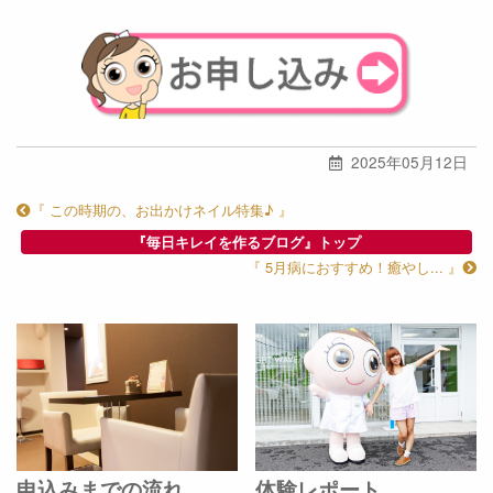
2025年05月12日
『 この時期の、お出かけネイル特集♪ 』
『毎日キレイを作るブログ』トップ
『 5月病におすすめ！癒やし... 』
申込みまでの流れ
体験レポート