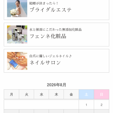
結婚が決まったら！
ブライダルエステ
水と保湿にこだわった無添加化粧品
フェンネ化粧品
自爪に優しいジェルネイル♪
ネイルサロン
2026年8月
月
火
水
木
金
土
日
1
2