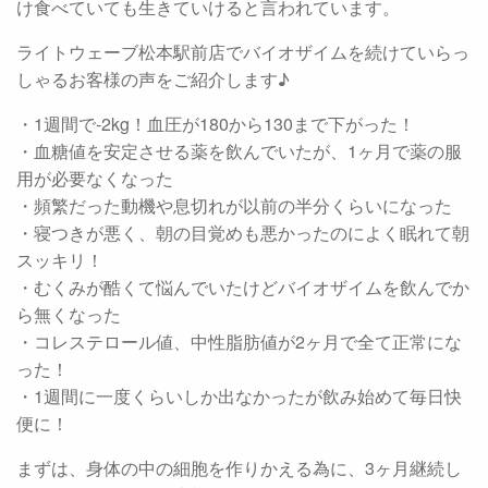
け食べていても生きていけると言われています。
ライトウェーブ松本駅前店でバイオザイムを続けていらっ
しゃるお客様の声をご紹介します♪
・1週間で-2kg！血圧が180から130まで下がった！
・血糖値を安定させる薬を飲んでいたが、1ヶ月で薬の服
用が必要なくなった
・頻繁だった動機や息切れが以前の半分くらいになった
・寝つきが悪く、朝の目覚めも悪かったのによく眠れて朝
スッキリ！
・むくみが酷くて悩んでいたけどバイオザイムを飲んでか
ら無くなった
・コレステロール値、中性脂肪値が2ヶ月で全て正常にな
った！
・1週間に一度くらいしか出なかったが飲み始めて毎日快
便に！
まずは、身体の中の細胞を作りかえる為に、3ヶ月継続し